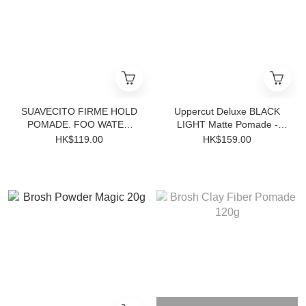
SUAVECITO FIRME HOLD
Uppercut Deluxe BLACK
POMADE. FOO WATER
LIGHT Matte Pomade -
LIMITED EDITION
Limited Edition
HK$119.00
HK$159.00