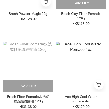
Sold Out
Brosh Powder Magic 20g
Brosh Clay Fiber Pomade
120g
HK$128.00
HK$138.00
Sold Out
Brosh Fiber Pomade水洗式
Ace High Cool Water
輕感纖維髮油 120g
Pomade 4oz
HK$138.00
HK$179.00