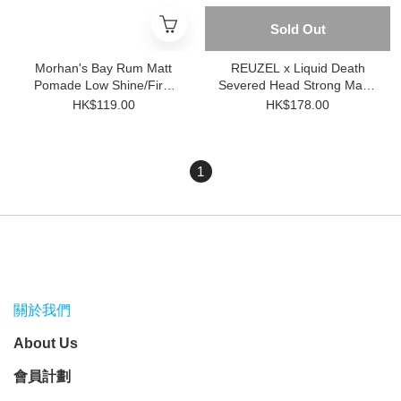
Sold Out
Morhan's Bay Rum Matt
REUZEL x Liquid Death
Pomade Low Shine/Firm
Severed Head Strong Matte
Hold 100g
Clay 3.38oz
HK$119.00
HK$178.00
1
關於我們
About Us
會員計劃