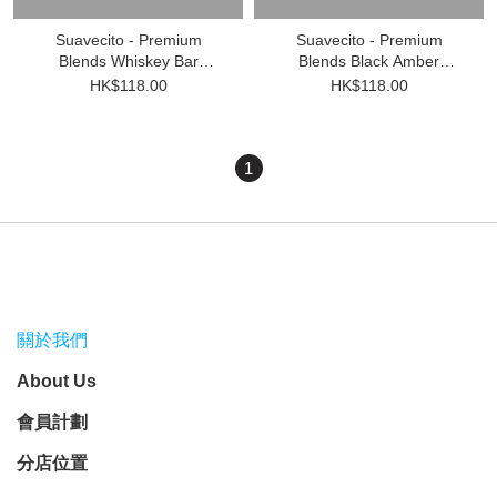
Suavecito - Premium
Suavecito - Premium
Blends Whiskey Bar
Blends Black Amber
Aftershave 3.3 oz
Aftershave 3.3 oz
HK$118.00
HK$118.00
1
關於我們
About Us
會員計劃
分店位置