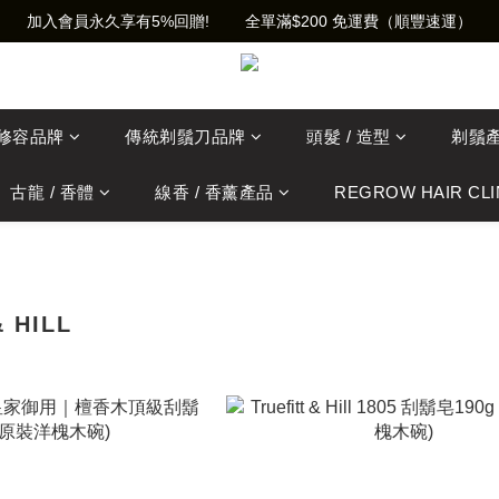
加入會員永久享有5%回贈!        全單滿$200 免運費（順豐速運）
士修容品牌
傳統剃鬚刀品牌
頭髮 / 造型
剃鬚
古龍 / 香體
線香 / 香薰產品
REGROW HAIR CLI
& HILL