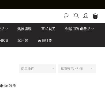
產品
鬚後護理
直式剃刀
剃鬚用週邊產品
NICS
試用裝
會員計劃
商品排序
每頁顯示 48 個