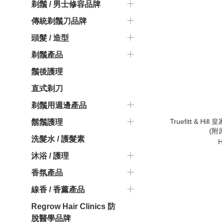
剃鬚 / 男士修容品牌
傳統剃鬚刀品牌
頭髮 / 造型
剃鬚產品
鬚後護理
直式剃刀
剃鬚用週邊產品
Truefitt & 
鬍鬚護理
(附
洗髮水 / 護髮素
H
沐浴 / 護理
香氛產品
線香 / 香薰產品
Regrow Hair Clinics 防
脫醫學品牌