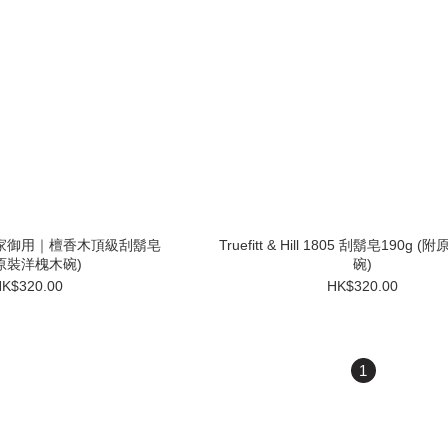
Hill 皇家御用｜檀香木頂級刮鬍皂
Truefitt & Hill 1805 刮鬍皂190g (附原裝洋槐木
原裝洋槐木碗)
碗)
K$320.00
HK$320.00
1