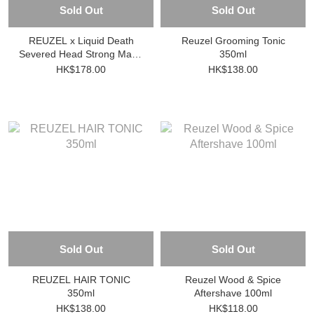
Sold Out
Sold Out
REUZEL x Liquid Death
Reuzel Grooming Tonic
Severed Head Strong Matte
350ml
Clay 3.38oz
HK$178.00
HK$138.00
Sold Out
Sold Out
REUZEL HAIR TONIC
Reuzel Wood & Spice
350ml
Aftershave 100ml
HK$138.00
HK$118.00