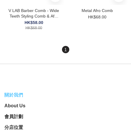
V LAB Barber Comb - Wide
Metal Afro Comb
Teeth Styling Comb & Afro
HK$68.00
Tail
HK$58.00
HK$68.00
1
關於我們
About Us
會員計劃
分店位置