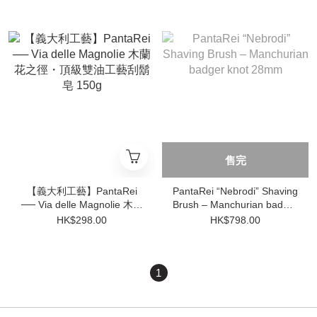
售完
【義大利工藝】PantaRei
PantaRei “Nebrodi” Shaving
── Via delle Magnolie 木蘭
Brush – Manchurian badger
花之徑・頂級雙油工藝刮鬍
knot 28mm
HK$298.00
HK$798.00
皂 150g
1