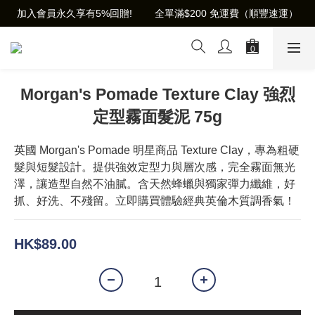
加入會員永久享有5%回贈!        全單滿$200 免運費（順豐速運）
Morgan's Pomade Texture Clay 強烈
定型霧面髮泥 75g
英國 Morgan's Pomade 明星商品 Texture Clay，專為粗硬
髮與短髮設計。提供強效定型力與層次感，完全霧面無光
澤，讓造型自然不油膩。含天然蜂蠟與獨家彈力纖維，好
抓、好洗、不殘留。立即購買體驗經典英倫木質調香氣！
HK$89.00