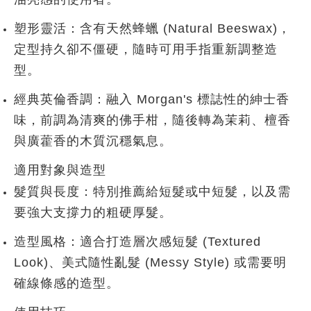
塑形靈活
：含有天然蜂蠟 (Natural Beeswax)，
定型持久卻不僵硬，隨時可用手指重新調整造
型。
經典英倫香調
：融入 Morgan's 標誌性的紳士香
味，前調為清爽的
佛手柑
，隨後轉為
茉莉、檀香
與廣藿香
的木質沉穩氣息。
適用對象與造型
髮質與長度
：特別推薦給
短髮
或
中短髮
，以及需
要強大支撐力的
粗硬厚髮
。
造型風格
：適合打造
層次感短髮 (Textured
Look)
、
美式隨性亂髮 (Messy Style)
或需要明
確線條感的造型。