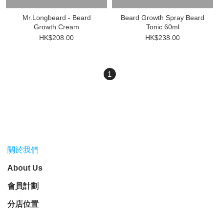
Mr.Longbeard - Beard
Beard Growth Spray Beard
Growth Cream
Tonic 60ml
HK$208.00
HK$238.00
1
關於我們
About Us
會員計劃
分店位置