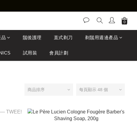
產品
鬚後護理
直式剃刀
剃鬚用週邊產品
NICS
試用裝
會員計劃
商品排序
每頁顯示 48 個