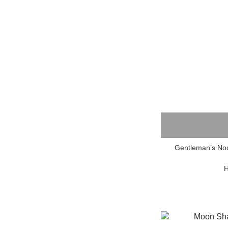
Gentleman’s Nod VINCENT SHAVE S
H