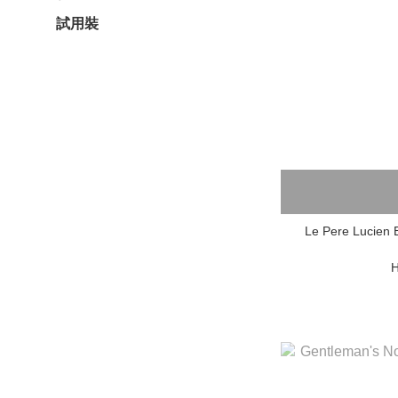
試用裝
Le Pere Lucien 
H