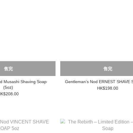
售完
售完
d Musashi Shaving Soap
Gentleman’s Nod ERNEST S
(5oz)
HK$198.00
K$208.00