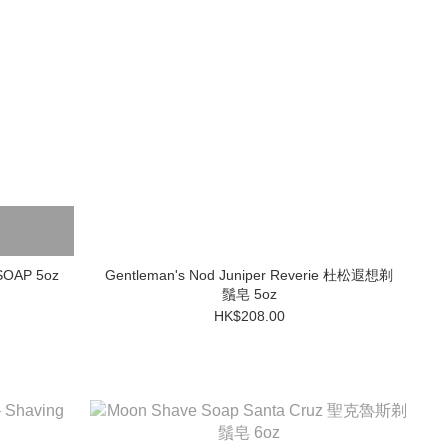
HAVE SOAP 5oz
Gentleman's Nod Juniper Reverie 杜松遐想剃
鬚皂 5oz
HK$208.00