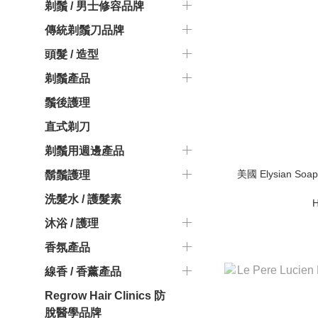
剃鬚 / 男士修容品牌
傳統剃鬚刀品牌
頭髮 / 造型
剃鬚產品
鬚後護理
直式剃刀
剃鬚用週邊產品
美國 Elysian Soap
鬍鬚護理
洗髮水 / 護髮素
H
沐浴 / 護理
香氛產品
線香 / 香薰產品
Regrow Hair Clinics 防
脫醫學品牌