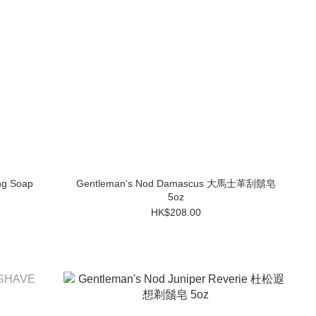
ng Soap
Gentleman's Nod Damascus 大馬士革刮鬍皂
5oz
HK$208.00