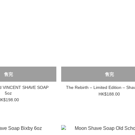
售完
售完
OAP
The Rebirth – Limited Edition – Sha
5oz
HK$188.00
K$198.00