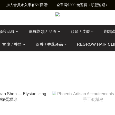
加入會員永久享有5%回贈!        全單滿$200 免運費（順豐速運）
士修容品牌
傳統剃鬚刀品牌
頭髮 / 造型
剃鬚
古龍 / 香體
線香 / 香薰產品
REGROW HAIR CLI