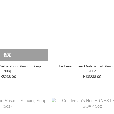
售完
Barbershop Shaving Soap
Le Pere Lucien Oud-Santal Shavi
200g
200g
K$238.00
HK$238.00