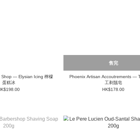
售完
 Shop — Elysian Icing 檸檬
Phoenix Artisan Accoutrements —
蛋糕冰
工剃鬚皂
K$198.00
HK$178.00