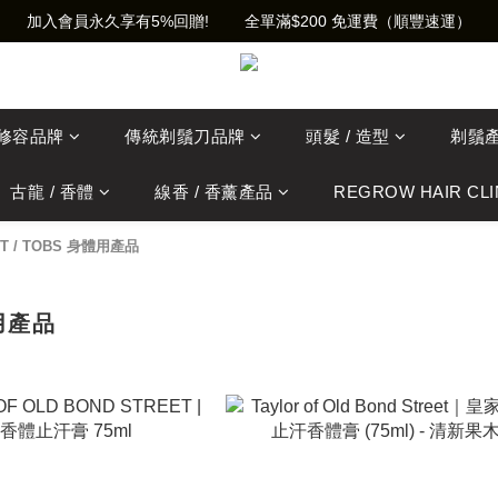
加入會員永久享有5%回贈!        全單滿$200 免運費（順豐速運）
士修容品牌
傳統剃鬚刀品牌
頭髮 / 造型
剃鬚
古龍 / 香體
線香 / 香薰產品
REGROW HAIR CLI
T
/
TOBS 身體用產品
用產品