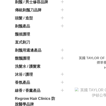
剃鬚 / 男士修容品牌
傳統剃鬚刀品牌
頭髮 / 造型
剃鬚產品
鬚後護理
直式剃刀
剃鬚用週邊產品
英國 TAYLOR OF 
鬍鬚護理
煙草香
洗髮水 / 護髮素
H
沐浴 / 護理
香氛產品
線香 / 香薰產品
Regrow Hair Clinics 防
脫醫學品牌