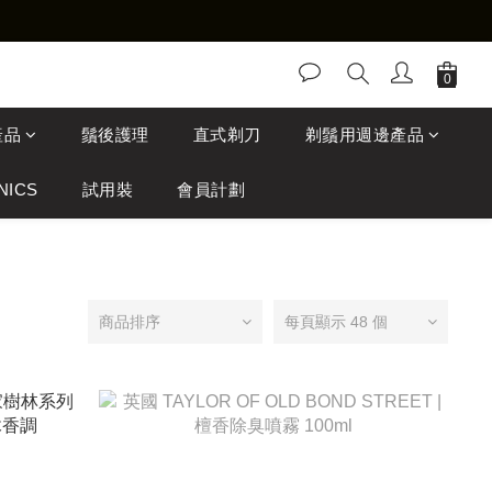
產品
鬚後護理
直式剃刀
剃鬚用週邊產品
NICS
試用裝
會員計劃
商品排序
每頁顯示 48 個