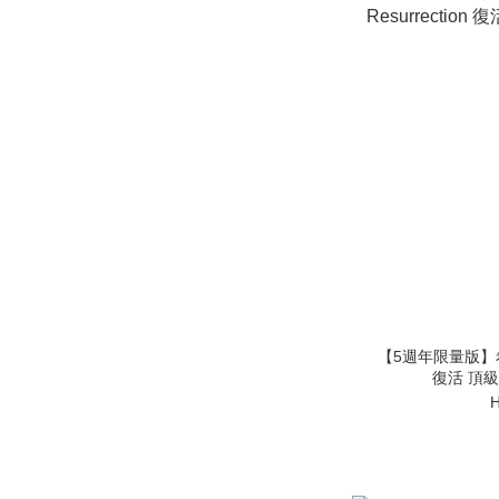
【5週年限量版】希臘 
復活 頂級
H