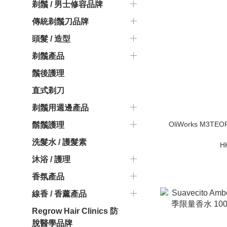
剃鬚 / 男士修容品牌
傳統剃鬚刀品牌
頭髮 / 造型
剃鬚產品
鬚後護理
直式剃刀
剃鬚用週邊產品
OliWorks M3
鬍鬚護理
洗髮水 / 護髮素
H
沐浴 / 護理
香氛產品
線香 / 香薰產品
Regrow Hair Clinics 防
脫醫學品牌