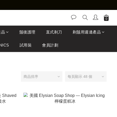
產品
鬚後護理
直式剃刀
剃鬚用週邊產品
NICS
試用裝
會員計劃
商品排序
每頁顯示 48 個