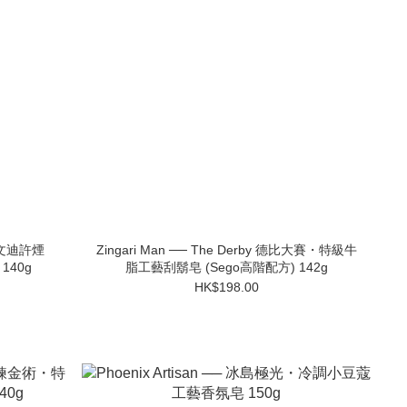
h 卡文迪許煙
Zingari Man ── The Derby 德比大賽・特級牛
140g
脂工藝刮鬍皂 (Sego高階配方) 142g
HK$198.00