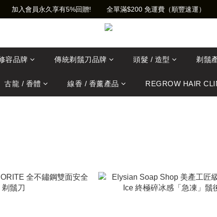
加入會員永久享有5%回贈!        全單滿$200 免運費（順豐速運）
士修容品牌
傳統剃鬚刀品牌
頭髮 / 造型
剃鬚
古龍 / 香體
線香 / 香薰產品
REGROW HAIR CLI