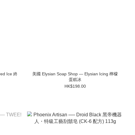
ed Ice 終
美國 Elysian Soap Shop — Elysian Icing 檸檬
蛋糕冰
HK$198.00