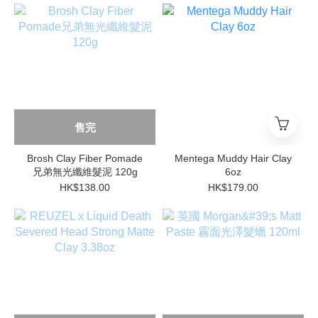
售完
Brosh Clay Fiber Pomade
Mentega Muddy Hair Clay
兄弟無光纖維髮泥 120g
6oz
HK$138.00
HK$179.00