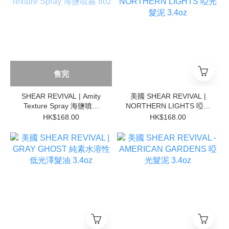
售完
SHEAR REVIVAL | Amity
美國 SHEAR REVIVAL |
Texture Spray 海鹽噴霧
NORTHERN LIGHTS 啞光
8oz
髮泥 3.4oz
HK$168.00
HK$168.00