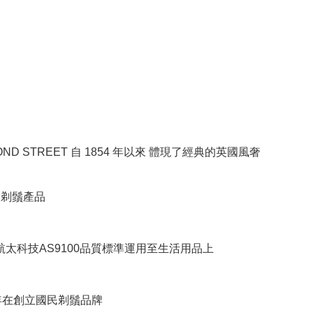
BOND STREET 自 1854 年以來 體現了經典的英國風奢
RE剃鬚產品
將航太科技AS9100品質標準運用至生活用品上
8年在創立國民剃鬚品牌