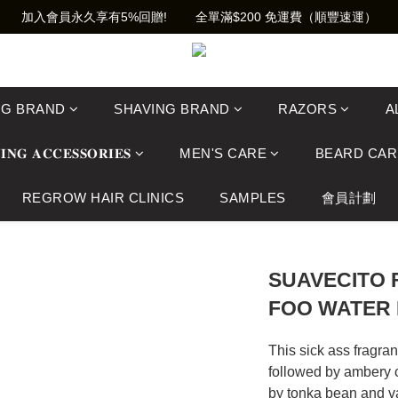
加入會員永久享有5%回贈!        全單滿$200 免運費（順豐速運）
NG BRAND
SHAVING BRAND
RAZORS
A
𝐈𝐍𝐆 𝐀𝐂𝐂𝐄𝐒𝐒𝐎𝐑𝐈𝐄𝐒
MEN'S CARE
BEARD CAR
REGROW HAIR CLINICS
SAMPLES
會員計劃
SUAVECITO 
FOO WATER 
This sick ass fragran
followed by ambery 
by tonka bean and va