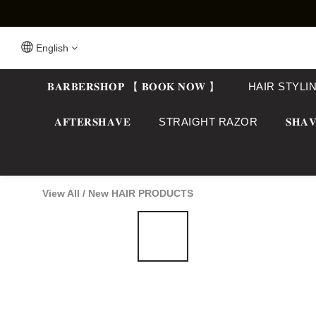
English
𝐁𝐀𝐑𝐁𝐄𝐑𝐒𝐇𝐎𝐏 【 𝐁𝐎𝐎𝐊 𝐍𝐎𝐖 】
HAIR STYLI
𝐀𝐅𝐓𝐄𝐑𝐒𝐇𝐀𝐕𝐄
STRAIGHT RAZOR
𝐒𝐇𝐀𝐕
View All
/
New HAIR PRODUCTS