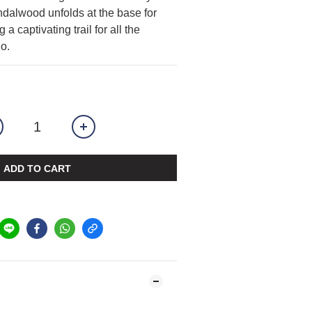
alwood unfolds at the base for 
 a captivating trail for all the 
o.
ADD TO CART