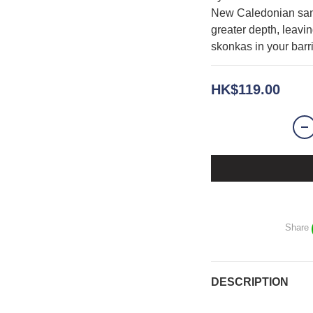
New Caledonian sand
greater depth, leaving
skonkas in your barri
HK$119.00
Share
DESCRIPTION