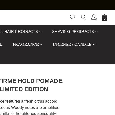
LL HAIR PRODUCTS
SHAVING PRODUCTS
E
𝐅𝐑𝐀𝐆𝐑𝐀𝐍𝐂𝐄
𝐈𝐍𝐂𝐄𝐍𝐒𝐄 / 𝐂𝐀𝐍𝐃𝐋𝐄
FIRME HOLD POMADE.
LIMITED EDITION
ce features a fresh citrus accord 
cedar. Woody notes are amplified 
nilla for heightened sensuality. 