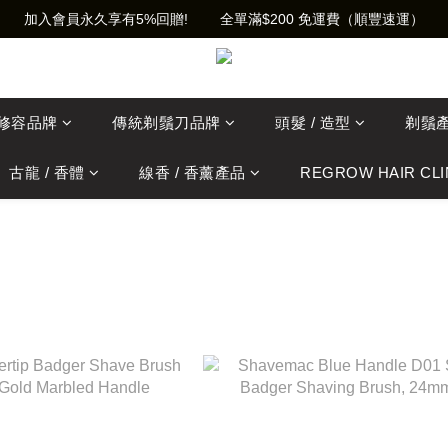
加入會員永久享有5%回贈!        全單滿$200 免運費（順豐速運）
士修容品牌
傳統剃鬚刀品牌
頭髮 / 造型
剃鬚
古龍 / 香體
線香 / 香薰產品
REGROW HAIR CLI