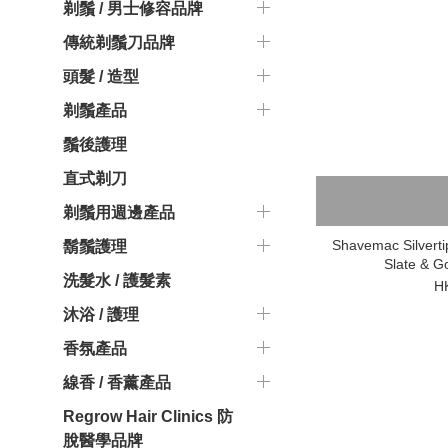
剃鬚 / 男士修容品牌
傳統剃鬚刀品牌
頭髮 / 造型
剃鬚產品
鬚後護理
直式剃刀
剃鬚用週邊產品
Shavemac Silvert
鬍鬚護理
Slate & G
洗髮水 / 護髮素
H
沐浴 / 護理
香氛產品
線香 / 香薰產品
Regrow Hair Clinics 防
脫醫學品牌