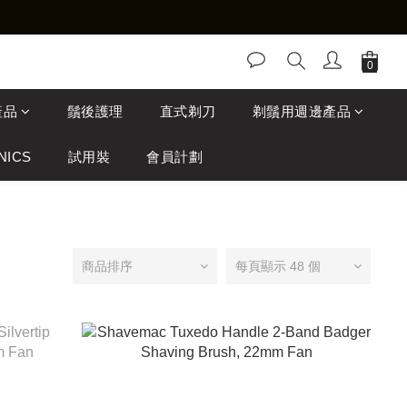
產品
鬚後護理
直式剃刀
剃鬚用週邊產品
NICS
試用裝
會員計劃
商品排序
每頁顯示 48 個