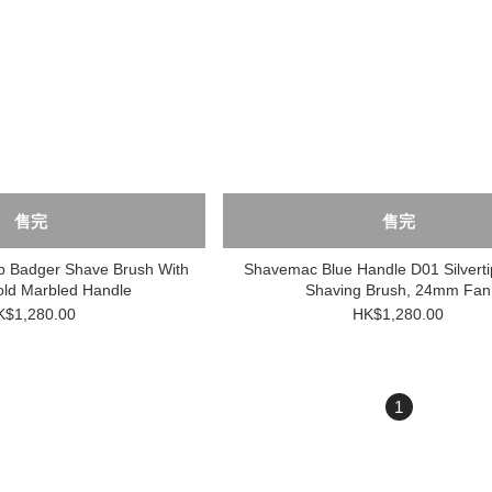
售完
售完
ip Badger Shave Brush With
Shavemac Blue Handle D01 Silvert
old Marbled Handle
Shaving Brush, 24mm Fan
K$1,280.00
HK$1,280.00
1