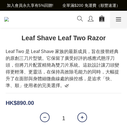
加入會員永久享有5%回贈!        全單滿$200 免運費（順豐速運）
Leaf Shave Leaf Two Razor
Leaf Two 是 Leaf Shave 家族的最新成員，旨在接替經典
的原創三刀片型號。它保留了廣受好評的感應式懸浮刀
頭，但將刀片配置精簡為雙刀片系統。這款設計讓刀頭變
得更輕薄、更靈活，在保持高效除毛能力的同時，大幅提
升了在面部與身體細微曲線處的操控感，是追求「快、
準、順」使用者的完美選擇。🌿
HK$890.00