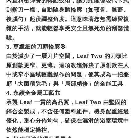
內置精密彈簧的轉動技術，讓刀頭能像現代卡式
刮鬍刀一樣，自動隨身體輪廓（如顎骨、膝蓋、
後腦勺）起伏調整角度。這意味著您無需練習複
雜的手法，就能輕鬆享受安全且無死角的刮鬍體
驗。
3.
更纖細的刀頭輪廓
🎯
由於減少了一層刀片空間，
Leaf Two
的刀頭比
原創款更窄、更薄。這項改進解決了原創款在人
中或窄小區域較難操作的問題，使其成為一把兼
顧「大面積除毛」與「局部精修」的全能工具。
4.
永續全金屬工藝
🏗️
承襲
Leaf
一貫的高品質，
Leaf Two
由堅固的
鋅合金製成，不含任何塑料組件。機身配重經過
優化，重心分佈均勻，確保在濕滑的浴室環境中
依然能穩定操控。