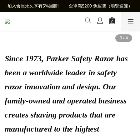
加入會員永久享有5%回贈!        全單滿$200 免運費（順豐速運）
Since 1973, Parker Safety Razor has
been a worldwide leader in safety
razor innovation and design. Our
family-owned and operated business
creates shaving products that are
manufactured to the highest