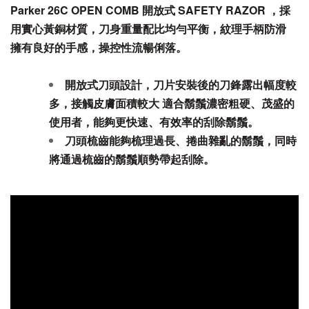
Parker 26C OPEN COMB
開放式 SAFETY RAZOR
，採
用實心黃銅材質，刀身重量配比均勻平衡，
紋理
手柄
防滑
擁有良好的手感，操控性流暢俐落。
開放式刀頭設計，
刀片安裝後的刀鋒露出幅度較
多，接觸皮膚面積較大
適合鬍鬚濃密粗硬、茂盛的
使用者，
能夠更快速、有效率的刮除鬍鬚。
刀頭梳齒能夠梳理過長、捲曲雜亂的鬍鬚，同時
將通過梳齒的鬍鬚順勢帶起刮除。