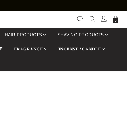
LL HAIR PRODUCTS
SHAVING PRODUCTS
E
𝐅𝐑𝐀𝐆𝐑𝐀𝐍𝐂𝐄
𝐈𝐍𝐂𝐄𝐍𝐒𝐄 / 𝐂𝐀𝐍𝐃𝐋𝐄