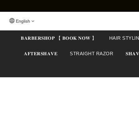
English
𝐁𝐀𝐑𝐁𝐄𝐑𝐒𝐇𝐎𝐏 【 𝐁𝐎𝐎𝐊 𝐍𝐎𝐖 】
HAIR STYLI
𝐀𝐅𝐓𝐄𝐑𝐒𝐇𝐀𝐕𝐄
STRAIGHT RAZOR
𝐒𝐇𝐀𝐕