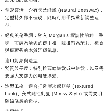
塑形靈活
：含有天然蜂蠟 (Natural Beeswax)，
定型持久卻不僵硬，隨時可用手指重新調整造
型。
經典英倫香調
：融入 Morgan's 標誌性的紳士香
味，前調為清爽的
佛手柑
，隨後轉為
茉莉、檀香
與廣藿香
的木質沉穩氣息。
適用對象與造型
髮質與長度
：特別推薦給
短髮
或
中短髮
，以及需
要強大支撐力的
粗硬厚髮
。
造型風格
：適合打造
層次感短髮 (Textured
Look)
、
美式隨性亂髮 (Messy Style)
或需要明
確線條感的造型。