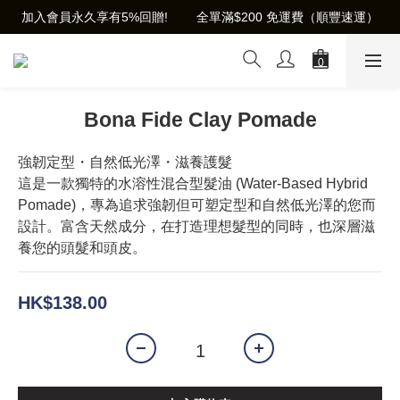
加入會員永久享有5%回贈!        全單滿$200 免運費（順豐速運）
Bona Fide Clay Pomade
強韌定型・自然低光澤・滋養護髮
這是一款獨特的水溶性混合型髮油 (Water-Based Hybrid 
Pomade)，專為追求強韌但可塑定型和自然低光澤的您而
設計。富含天然成分，在打造理想髮型的同時，也深層滋
養您的頭髮和頭皮。
HK$138.00