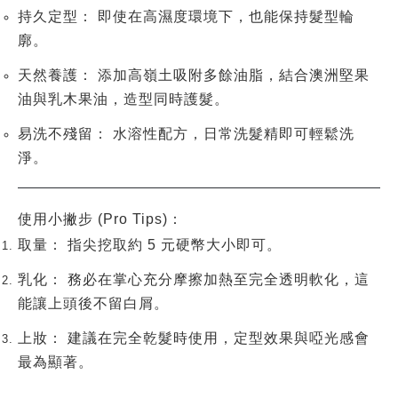
持久定型：
即使在高濕度環境下，也能保持髮型輪
廓。
天然養護：
添加
高嶺土
吸附多餘油脂，結合
澳洲堅果
油
與
乳木果油
，造型同時護髮。
易洗不殘留：
水溶性配方，日常洗髮精即可輕鬆洗
淨。
使用小撇步 (Pro Tips)：
取量：
指尖挖取約 5 元硬幣大小即可。
乳化：
務必在掌心充分摩擦加熱至完全透明軟化，這
能讓上頭後不留白屑。
上妝：
建議在
完全乾髮
時使用，定型效果與啞光感會
最為顯著。