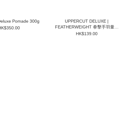
Deluxe Pomade 300g
UPPERCUT DELUXE |
FEATHERWEIGHT 拳擊手羽量級
HK$350.00
髮蠟 70g
HK$139.00