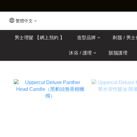
繁體中文
男士理髮 【網上預約 】
造型品牌
剃鬚 / 男
沐浴 / 護理
鬍鬚護理