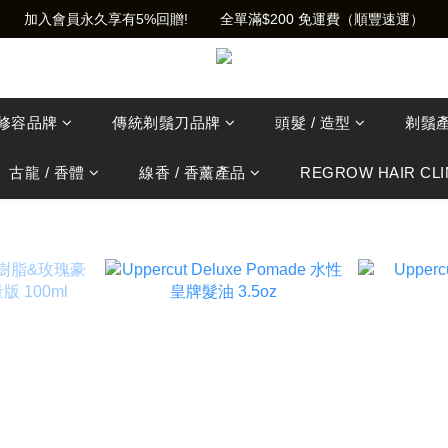
加入會員永久享有5%回贈!        全單滿$200 免運費（順豐速運）
士修容品牌
傳統剃鬚刀品牌
頭髮 / 造型
剃鬚
古龍 / 香體
線香 / 香薰產品
REGROW HAIR CLI