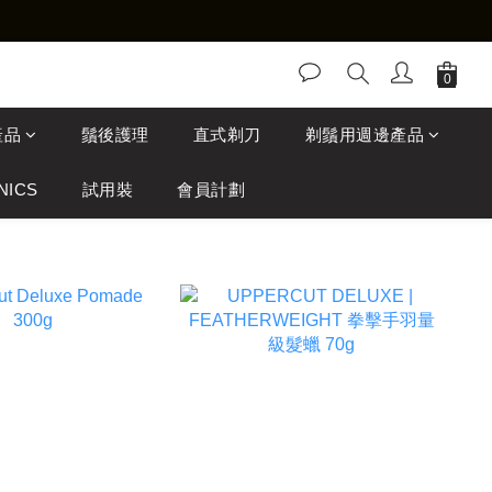
產品
鬚後護理
直式剃刀
剃鬚用週邊產品
NICS
試用裝
會員計劃