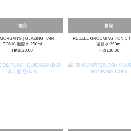
售完
售完
MORGAN'S | GLAZING HAIR
REUZEL GROOMING TONIC
TONIC 順髮水 250ml
蓬鬆水 350ml
HK$128.00
HK$138.00