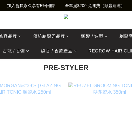
加入會員永久享有5%回贈!        全單滿$200 免運費（順豐速運）
士修容品牌
傳統剃鬚刀品牌
頭髮 / 造型
剃鬚
古龍 / 香體
線香 / 香薰產品
REGROW HAIR CLI
PRE-STYLER