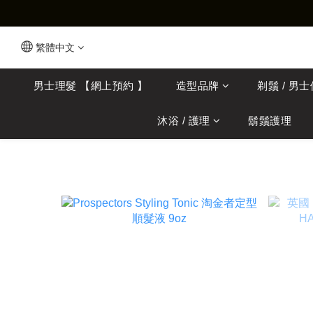
繁體中文
男士理髮 【網上預約 】
造型品牌
剃鬚 / 男
沐浴 / 護理
鬍鬚護理