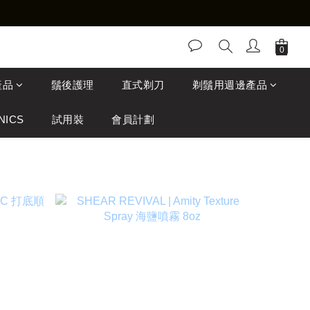
產品
鬚後護理
直式剃刀
剃鬚用週邊產品
NICS
試用裝
會員計劃