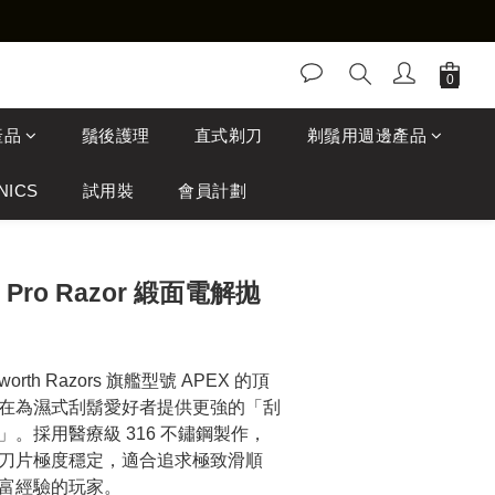
產品
鬚後護理
直式剃刀
剃鬚用週邊產品
NICS
試用裝
會員計劃
S Pro Razor 緞面電解拋
lsworth Razors 旗艦型號 APEX 的頂
在為濕式刮鬍愛好者提供更強的「刮
。採用醫療級 316 不鏽鋼製作，
刀片極度穩定，適合追求極致滑順
富經驗的玩家。