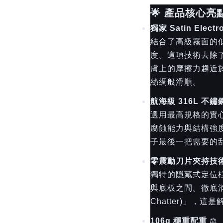
🌟 產品核心亮
獨家 Satin Elec
結合了高級霧面的
度。這項技術去除
膚上的摩擦力趨近
絲綢般滑順。
航海級 316L 不
選用最高規格的實
腐蝕能力與結構強
子最後一把需要的
零震動刀片夾持技
獨特的隱藏式定位
與底板之間。徹底消除
Chatter)」，
106g 穩重配重
⚖️