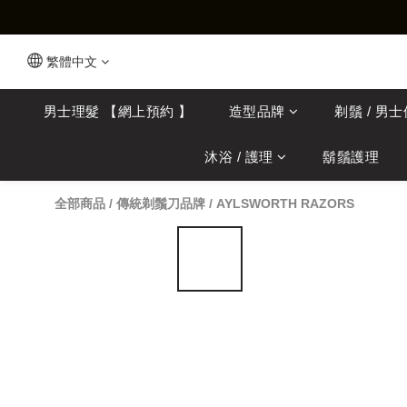
繁體中文
男士理髮 【網上預約 】
造型品牌
剃鬚 / 男
沐浴 / 護理
鬍鬚護理
全部商品
/
傳統剃鬚刀品牌
/
AYLSWORTH RAZORS