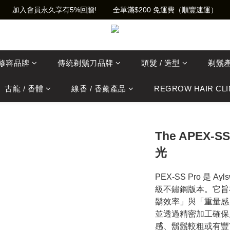
加入會員永久享有5%回贈!        全單滿$200 免運費（順豐速運）
士修容品牌
傳統剃鬚刀品牌
頭髮 / 造型
剃鬚
古龍 / 香體
線香 / 香薰產品
REGROW HAIR CLI
The APEX-S
光
PEX-SS Pro 是 Ay
級不鏽鋼版本。它旨
鬍效率」與「重量感」
並透過精密加工確保
感、鬍鬚較粗或有豐