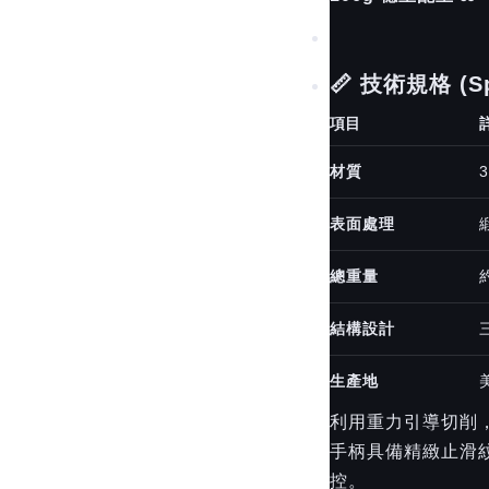
📏 技術規格 (Spe
項目
材質
3
表面處理
緞
總重量
結構設計
三
生產地
利用重力引導切削
手柄具備精緻止滑
控。