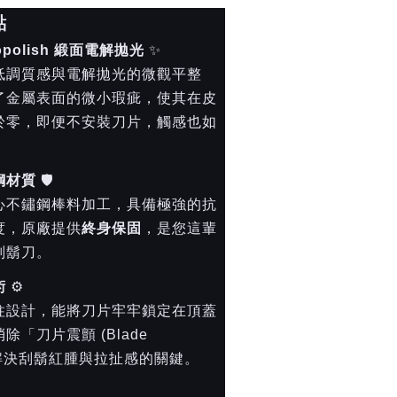
點
tropolish 緞面電解拋光
✨
低調質感與電解拋光的微觀平整
了金屬表面的微小瑕疵，使其在皮
於零，即便不安裝刀片，觸感也如
鏽鋼材質
🛡️
心不鏽鋼棒料加工，具備極強的抗
度，原廠提供
終身保固
，是您這輩
刮鬍刀。
術
⚙️
柱設計，能將刀片牢牢鎖定在頂蓋
「刀片震顫 (Blade
這是解決刮鬍紅腫與拉扯感的關鍵。