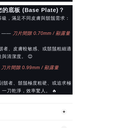
底板 (Base Plate)？
等級，滿足不同皮膚與鬍鬚需求：
——
刀片間隙 0.70mm / 顯露量
鬍者、皮膚較敏感、或鬍鬚粗細適
與清潔度。 😊
—
刀片間隙 0.99mm / 顯露量
刮鬍者、鬍鬚極度粗硬、或追求極
一刀乾淨，效率驚人。 🔥