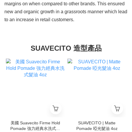
margins on when compared to other brands. This ensured
new and organic growth in a grassroots manner which lead
to an increase in retail customers.
SUAVECITO 造型產品
美國 Suavecito Firme Hold
SUAVECITO | Matte
Pomade 強力經典水洗式髮
Pomade 啞光髮油 4oz