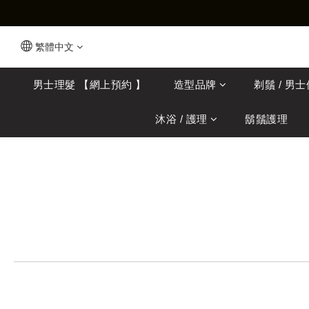
繁體中文
男士理髮 【網上預約 】
造型品牌
剃鬚 / 男
沐浴 / 護理
鬍鬚護理