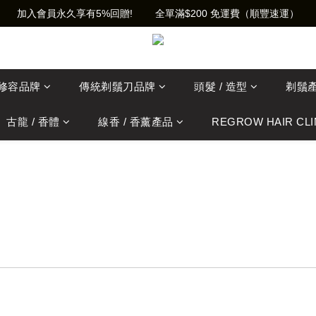
加入會員永久享有5%回贈!        全單滿$200 免運費（順豐速運）
士修容品牌
傳統剃鬚刀品牌
頭髮 / 造型
剃鬚
古龍 / 香體
線香 / 香薰產品
REGROW HAIR CLI