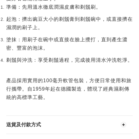
準備
：先用溫水徹底潤濕皮膚和剃鬚刷。
起泡
：擠出豌豆大小的剃鬚膏到剃鬚碗中，或直接擠在
濕潤的刷子上。
塗抹
：用刷子在碗中或直接在臉上攪打，直到產生濃
密、豐富的泡沫。
剃鬚與沖洗
：享受剃鬚過程，完成後用清水沖洗乾淨。
產品採用實用的100毫升軟管包裝，方便日常使用和旅
行攜帶。自1959年起在
德國
製造，體現了經典濕剃傳
統的高標準工藝。
送貨及付款方式