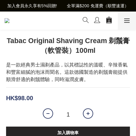
加入會員永久享有5%回贈!        全單滿$200 免運費（順豐速運）
Tabac Original Shaving Cream 剃鬚膏
（軟管裝）100ml
是一款經典男士濕剃產品，以其標誌性的溫暖、辛辣香氣
和豐富細膩的泡沫而聞名。這款德國製造的剃鬚膏能提供
順滑舒適的剃鬚體驗，同時滋潤皮膚。
HK$98.00
加入購物車