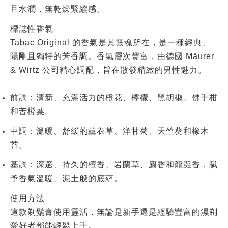
且水潤，無乾燥緊繃感。
標誌性香氣
Tabac Original 的香氣是其靈魂所在，是一種經典、
陽剛且獨特的芳香調。香氣層次豐富，由德國 Mäurer
& Wirtz 公司精心調配，旨在散發精緻的男性魅力。
前調
：清新、充滿活力的
橙花
、
檸檬
、
黑胡椒
、
佛手柑
和
苦橙葉
。
中調
：溫暖、舒緩的
薰衣草
、
洋甘菊
、
天竺葵
和
橡木
苔
。
基調
：深邃、持久的
檀香
、
岩蘭草
、
麝香
和
龍涎香
，賦
予香氣溫暖、泥土般的底蘊。
使用方法
這款剃鬚膏使用靈活，無論是新手還是經驗豐富的濕剃
愛好者都能輕鬆上手。