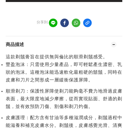
分享到
商品描述
這款剃鬚膏旨在提供無與倫比的順滑剃鬚感受。
豐盈泡沫
：只需使用少量產品，即可輕鬆產生濃密、乳
狀的泡沫。這種泡沫能迅速軟化最粗硬的鬍鬚，同時在
皮膚和刀片之間形成一層緩衝保護屏障。
順滑剃刀
：保護性屏障使剃刀能夠毫不費力地滑過皮膚
表面，最大限度地減少摩擦，從而實現貼面、舒適的剃
鬚，並有效預防刀傷、割傷和剃刀灼傷。
皮膚護理
：配方含有
甘油
等多種滋潤成分，剃鬚過程中
能滋養和補充皮膚水分。剃鬚後，皮膚感覺光滑、清爽