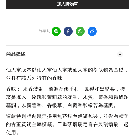
加入購物車
分享到
商品描述
仙人掌
版本以仙人掌仙人掌或仙人掌的萃取物為基礎，
並具有該系列特有的香味。
香味：
果香濃鬱，前調為佛手柑、鳳梨和黑醋栗，接
著是樺木、玫瑰和茉莉花的花香。木質、麝香和微琥珀
基調，以廣藿香、香根草、白麝香和橡苔為基調。
這款特別版剃鬚皂採用無菸煤色鋁罐包裝，並帶有精美
的古董黃銅金屬標籤。三重研磨硬皂旨在與刮鬍刷一起
使用。