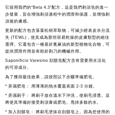
它採用我們的“Beta 4.3”配方，這是我們剃須皂的進一
步發展，旨在增強剃須過程中的潤滑和保護，並增強剃
須後的膚感。
更新的配方包含落葉松樹萃取物，可減少經表皮水分流
失 (TEWL)，使其成為那些容易乾燥的皮膚類型的絕佳
選擇。它還包含一種基於蓖麻油的新型植物化合物，可
提供潤滑作用並有助於剃刀的機械作用。
Saponificio Varesino 刮鬍皂配方含有需要用水活化
的可溶成分。
為了獲得最佳效果，請按照以下步驟準備肥皂。
* 弄濕肥皂：
用薄薄的熱水覆蓋表面 2-3 分鐘。
* 弄濕刷子：
將刷子放在溫水下沖洗，使刷毛浸透。這
將使其準備好接受剃須膏或肥皂。甩掉多餘的水。
* 加入刮鬍皂：
將刷毛塗抹在刮鬍皂上。因為您使用的