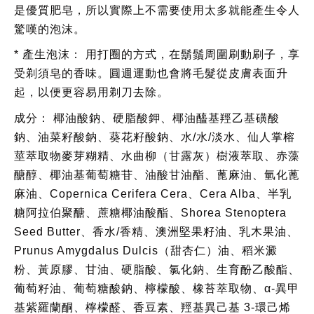
是優質肥皂，所以實際上不需要使用太多就能產生令人
驚嘆的泡沫。
* 產生泡沫：
用打圈的方式，在鬍鬚周圍刷動刷子，享
受剃須皂的香味。圓週運動也會將毛髮從皮膚表面升
起，以便更容易用剃刀去除。
成分：
椰油酸鈉、硬脂酸鉀、椰油醯基羥乙基磺酸
鈉、油菜籽酸鈉、葵花籽酸鈉、水/水/淡水、仙人掌榕
莖萃取物麥芽糊精、水曲柳（甘露灰）樹液萃取、赤藻
醣醇、椰油基葡萄糖苷、油酸甘油酯、蓖麻油、氫化蓖
麻油、Copernica Cerifera Cera、Cera Alba、半乳
糖阿拉伯聚醣、蔗糖椰油酸酯、Shorea Stenoptera
Seed Butter、香水/香精、澳洲堅果籽油、乳木果油、
Prunus Amygdalus Dulcis（甜杏仁）油、稻米澱
粉、黃原膠、甘油、硬脂酸、氯化鈉、生育酚乙酸酯、
葡萄籽油、葡萄糖酸鈉、檸檬酸、橡苔萃取物、α-異甲
基紫羅蘭酮、檸檬醛、香豆素、羥基異己基 3-環己烯