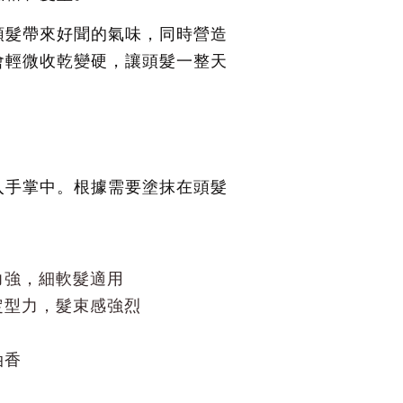
頭髮帶來好聞的氣味，同時營造
會輕微收乾變硬
，
讓頭髮一整天
入手掌中。根據需要塗抹在頭髮
力強，細軟髮適用
定型力，髮束感強烈
油香