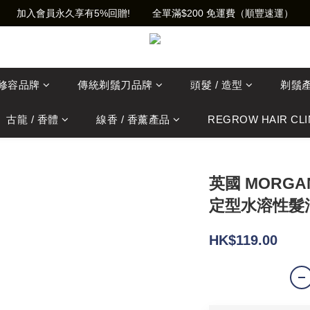
加入會員永久享有5%回贈!        全單滿$200 免運費（順豐速運）
士修容品牌
傳統剃鬚刀品牌
頭髮 / 造型
剃鬚
古龍 / 香體
線香 / 香薰產品
REGROW HAIR CLI
英國 MORGA
定型水溶性髮油
HK$119.00