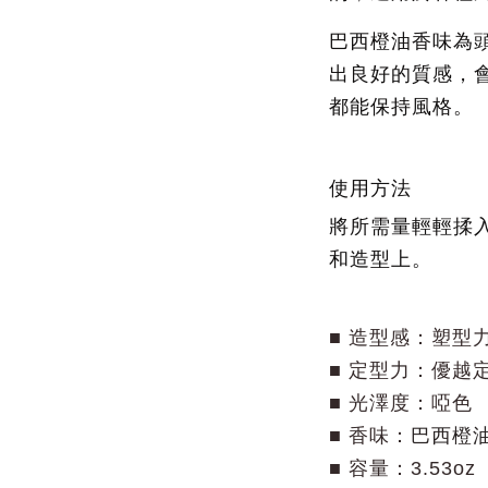
巴西橙油香味為
出良好的質感，
都能保持風格。
使用方法
將所需量輕輕揉
和造型上。
■ 造型感：塑型
■ 定型力：優越
■ 光澤度：啞色
■ 香味：
巴西橙
■ 容量：3.53oz