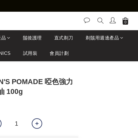
產品
鬚後護理
直式剃刀
剃鬚用週邊產品
NICS
試用裝
會員計劃
N'S POMADE 啞色強力
 100g