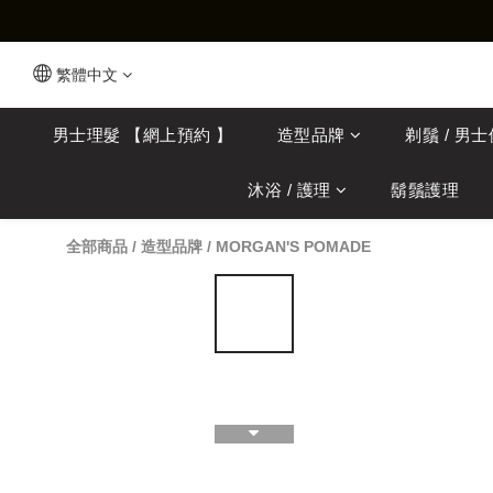
繁體中文
男士理髮 【網上預約 】
造型品牌
剃鬚 / 男
沐浴 / 護理
鬍鬚護理
全部商品
/
造型品牌
/
MORGAN'S POMADE