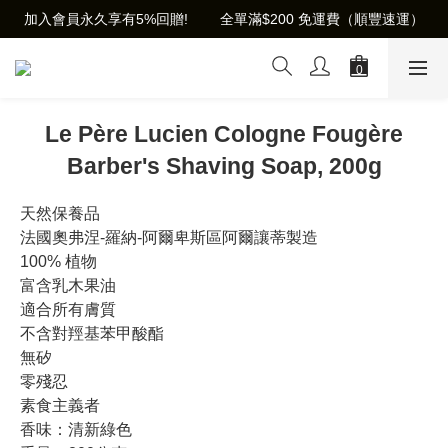
加入會員永久享有5%回贈!        全單滿$200 免運費（順豐速運）
Le Père Lucien Cologne Fougère
Barber's Shaving Soap, 200g
天然保養品
法國奧弗涅-羅納-阿爾卑斯區阿爾讓蒂製造
100% 植物
富含乳木果油
適合所有膚質
不含對羥基苯甲酸酯
無矽
零殘忍 
素食主義者
香味：清新綠色