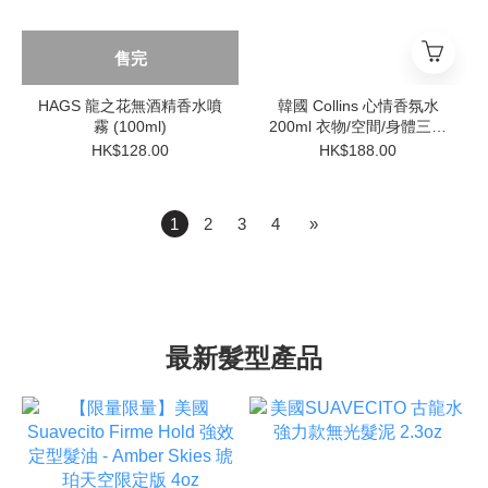
售完
HAGS 龍之花無酒精香水噴
韓國 Collins 心情香氛水
霧 (100ml)
200ml 衣物/空間/身體三合
一除臭噴霧」
HK$128.00
HK$188.00
1
2
3
4
»
最新髮型產品