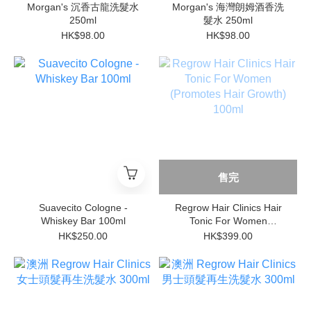
Morgan's 沉香古龍洗髮水
Morgan's 海灣朗姆酒香洗
250ml
髮水 250ml
HK$98.00
HK$98.00
售完
Suavecito Cologne -
Regrow Hair Clinics Hair
Whiskey Bar 100ml
Tonic For Women
(Promotes Hair Growth)
HK$250.00
HK$399.00
100ml