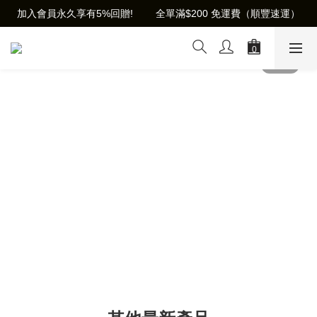
加入會員永久享有5%回贈!        全單滿$200 免運費（順豐速運）