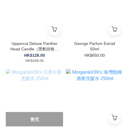
Uppercut Deluxe Panther
George Parfum Extrait
Head Candle（黑豹頭無香
50ml
精蠟燭）
HK$128.00
HK$650.00
HK$198.00
售完