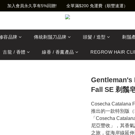
加入會員永久享有5%回贈!        全單滿$200 免運費（順豐速運）
士修容品牌
傳統剃鬚刀品牌
頭髮 / 造型
剃鬚
古龍 / 香體
線香 / 香薰產品
REGROW HAIR CLI
Gentleman's
Fall SE 剃鬚皂
Cosecha Catalana 
推出的一款特別版（Spec
「Cosecha Cat
尼亞豐收」，其香氣
之旅，從海岸線延伸