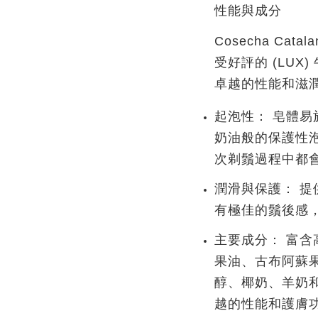
性能與成分
Cosecha Catal
受好評的
(LUX)
卓越的性能和滋
起泡性：
皂體易
奶油般的保護性
次剃鬚過程中都
潤滑與保護：
提
有極佳的鬚後感
主要成分：
富含
果油、古布阿蘇
醇、椰奶、羊奶
越的性能和護膚