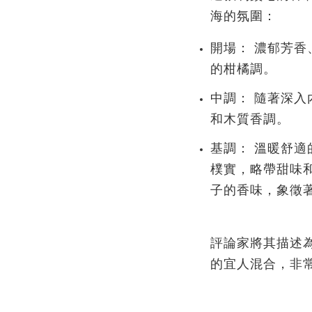
海的氛圍：
開場：
濃郁芳香
的柑橘調。
中調：
隨著深入
和木質香調。
基調：
溫暖舒適
樸實，略帶甜味
子的香味，象徵
評論家將其描述
的宜人混合，非