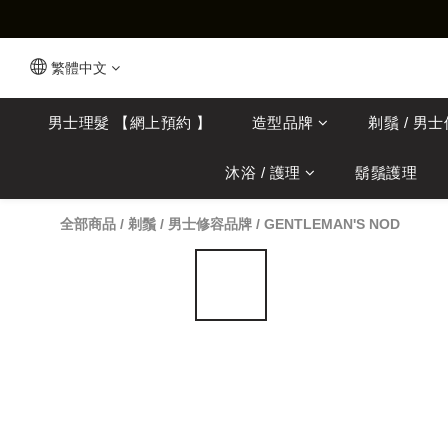
繁體中文
男士理髮 【網上預約 】
造型品牌
剃鬚 / 男
沐浴 / 護理
鬍鬚護理
全部商品
/
剃鬚 / 男士修容品牌
/
GENTLEMAN'S NOD