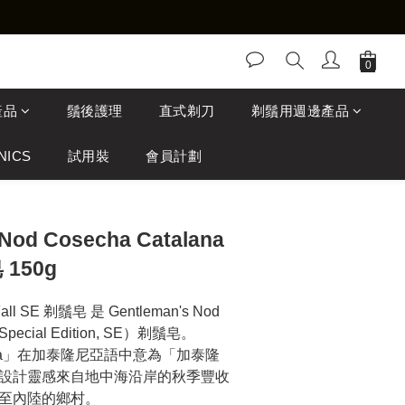
產品
鬚後護理
直式剃刀
剃鬚用週邊產品
NICS
試用裝
會員計劃
 Nod Cosecha Catalana
 150g
Fall SE 剃鬚皂 是 Gentleman's Nod 
ial Edition, SE）剃鬚皂。
alana」在加泰隆尼亞語中意為「加泰隆
設計靈感來自地中海沿岸的秋季豐收
至內陸的鄉村。