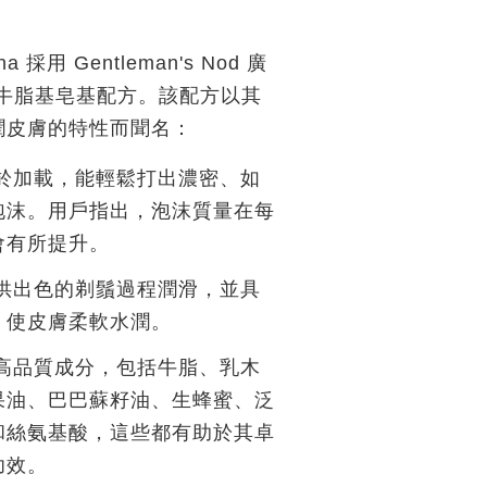
ana 採用 Gentleman's Nod 廣
牛脂基皂基配方。該配方以其
潤皮膚的特性而聞名：
於加載，能輕鬆打出濃密、如
泡沫。用戶指出，泡沫質量在每
會有所提升。
供出色的剃鬚過程潤滑，並具
，使皮膚柔軟水潤。
高品質成分，包括牛脂、乳木
果油、巴巴蘇籽油、生蜂蜜、泛
和絲氨基酸，這些都有助於其卓
功效。