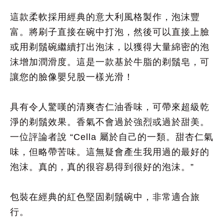
這款柔軟採用經典的意大利風格製作，泡沫豐
富。將刷子直接在碗中打泡，然後可以直接
上臉
或用剃鬚
碗繼續打出泡沫，以獲得大量綿密的泡
沫增加潤滑度。這是一款基於牛脂的
剃鬚
皂，可
讓您的臉像嬰兒股一樣光滑！
具有令人驚嘆的清爽杏仁油香味，可帶來超級乾
淨的
剃鬚
效果。香氣不會過於強烈或過於甜美。
一位評論者說 “Cella 屬於自己的一類。甜杏仁氣
味，但略帶苦味。這無疑會產生我用過的最好的
泡沫。真的，真的很容易得到很好的泡沫。”
包裝在經典的紅色堅固
剃鬚
碗
中，非常適合旅
行。