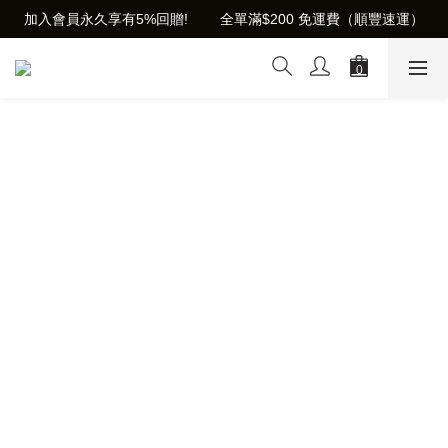
加入會員永久享有5%回贈!        全單滿$200 免運費（順豐速運）