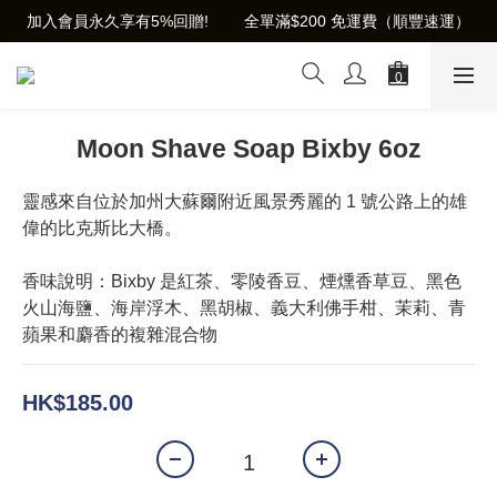
加入會員永久享有5%回贈!        全單滿$200 免運費（順豐速運）
Moon Shave Soap Bixby 6oz
靈感來自位於加州大蘇爾附近風景秀麗的 1 號公路上的雄
偉的比克斯比大橋。
香味說明：Bixby 是紅茶、零陵香豆、煙燻香草豆、黑色
火山海鹽、海岸浮木、黑胡椒、義大利佛手柑、茉莉、青
蘋果和麝香的複雜混合物
HK$185.00