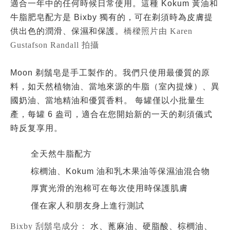
適合一年中的任何時候日常使用。這種 Kokum 黃油和
牛脂肥皂配方是 Bixby 獨有的，可在剃須時為皮膚提
供出色的潤滑、保濕和保護。
橋樑照片由 Karen
Gustafson Randall 拍攝
Moon 剃鬚皂是手工製作的。我們只使用最優質的原
料，如天然植物油、當地來源的牛脂（室內提煉）、異
國奶油、當地精油和優質香料。 每罐僅以小批量生
產，每罐 6 盎司，適合在您開始新的一天的剃須儀式
時反复享用。
全天然牛脂配方
棕櫚油、Kokum 油和乳木果油等保濕油混合物
厚實光滑的泡棉可在每次使用時保護肌膚
僅在家人和朋友身上進行測試
Bixby 刮鬍皂成分：
水、蓖麻油、硬脂酸、棕櫚油、