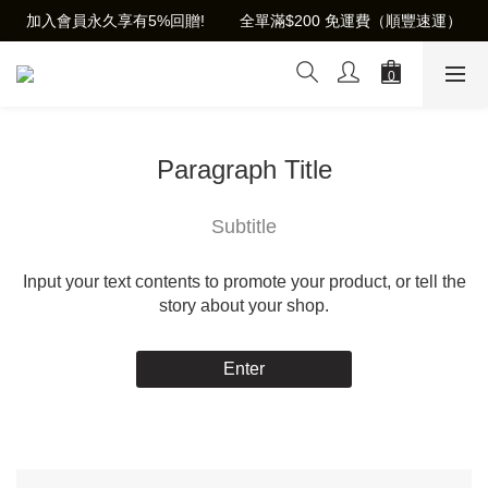
加入會員永久享有5%回贈!        全單滿$200 免運費（順豐速運）
Paragraph Title
Subtitle
Input your text contents to promote your product, or tell the
story about your shop.
Enter