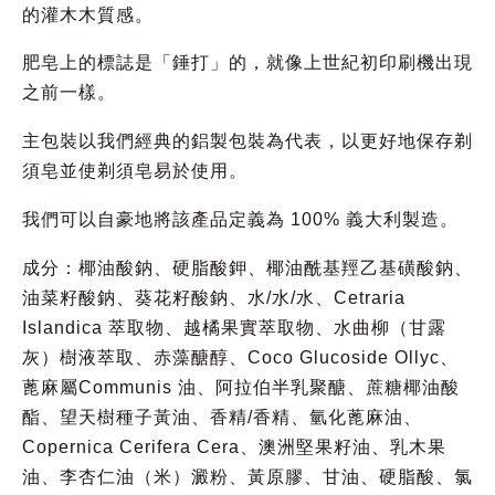
的灌木木質感。
肥皂上的標誌是「錘打」的，就像上世紀初印刷機出現
之前一樣。
主包裝以我們經典的鋁製包裝為代表，以更好地保存剃
須皂並使剃須皂易於使用。
我們可以自豪地將該產品定義為 100% 義大利製造。
成分：椰油酸鈉、硬脂酸鉀、椰油酰基羥乙基磺酸鈉、
油菜籽酸鈉、葵花籽酸鈉、水/水/水、Cetraria
Islandica 萃取物、越橘果實萃取物、水曲柳（甘露
灰）樹液萃取、赤藻醣醇、Coco Glucoside Ollyc、
蓖麻屬Communis 油、阿拉伯半乳聚醣、蔗糖椰油酸
酯、望天樹種子黃油、香精/香精、氫化蓖麻油、
Copernica Cerifera Cera、澳洲堅果籽油、乳木果
油、李杏仁油（米）澱粉、黃原膠、甘油、硬脂酸、氯