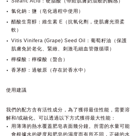
Stearic Acid：硬脂酸（帶給肌膚奶油般的觸感）
氯化鈉：鹽（皂化過程中使用）
醋酸生育醇：維生素 E（抗氧化劑，使肌膚光滑柔
軟）
Vitis Vinifera (Grape) Seed Oil：葡萄籽油（保護
肌膚免於老化、緊緻、刺激毛細血管微循環）
檸檬酸：檸檬酸（螯合）
香茅醇：過敏原（存在於香水中）
使用建議
我們的配方含有活性成分，為了獲得最佳性能，需要溶
解和/或融化。可以透過以下方式獲得最大性能：
用薄薄的熱水覆蓋肥皂表面幾分鐘。所需的水量可能
會根據水的硬度和肥皂的濕度而有所不同，正確的水