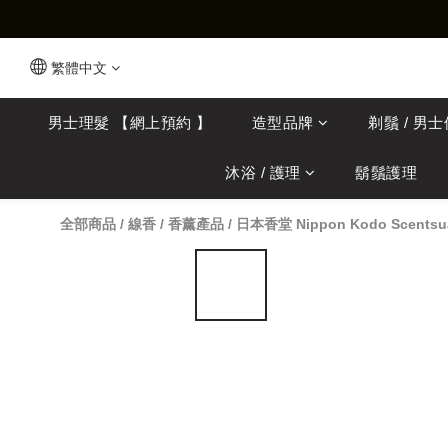
繁體中文
男士理髮 【網上預約 】
造型品牌
剃鬚 / 男
沐浴 / 護理
鬍鬚護理
全部商品
/
線香 / 香薰產品
/
日本香堂 Nippon Kodo Scentsu