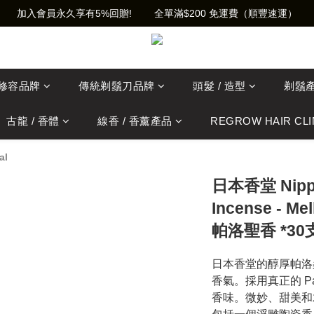
加入會員永久享有5%回贈!        全單滿$200 免運費（順豐速運）
士修容品牌
傳統剃鬚刀品牌
頭髮 / 造型
剃鬚
古龍 / 香體
線香 / 香薰產品
REGROW HAIR CLI
al
日本香堂 Nippo
Incense - M
帕洛聖香 *3
日本香堂的醇厚帕洛
香氣。採用真正的 Pa
香味。微妙、甜美和