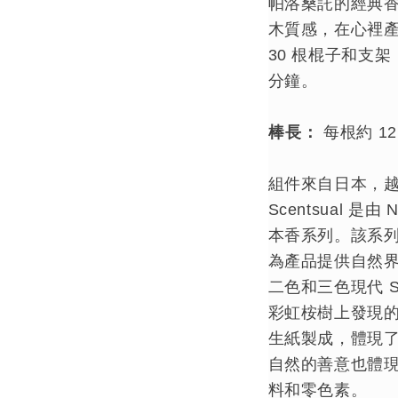
帕洛桑託的經典
木質感，在心裡
30 根棍子和支架
分鐘。
棒長：
每根約 12
組件來自日本，
Scentsual 是由
本香系列。該系
為產品提供自然
二色和三色現代 Sc
彩虹桉樹上發現
生紙製成，體現
自然的善意也體現
料和零色素。