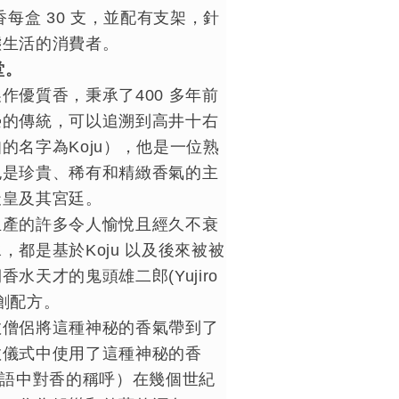
本線香每盒 30 支，並配有支架，針
態生活的消費者。
堂。
作優質香，秉承了400 多年前
榮的傳統，可以追溯到高井十右
的名字為Koju），他是一位熟
也是珍貴、稀有和精緻香氣的主
天皇及其宮廷。
生產的許多令人愉悅且經久不衰
，都是基於Koju 以及後來被被
水天才的鬼頭雄二郎(Yujiro
原創配方。
教僧侶將這種神秘的香氣帶到了
教儀式中使用了這種神秘的香
日語中對香的稱呼）在幾個世紀