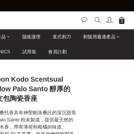
產品
鬚後護理
直式剃刀
剃鬚用週邊產品
NICS
試用裝
會員計劃
n Kodo Scentsual
ellow Palo Santo 醇厚的
0支包陶瓷香座
桑托香具有神聖帕洛桑託的深沉甜美
lo Santo 粉末製成，提供最天然的
木香，帶有薄荷和柑橘的味道。