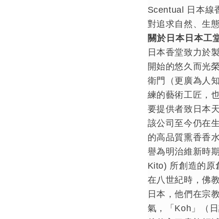
Scentual 日
對追求自然、生
關於日本日本工
日本香堂致力於製
開始的悠久而光
衛門（更廣為人知
練的藝術工匠，
要提供者致日本
該公司至今仍在
的高品質熏香香水
譽為明治維新時期香
Kito) 所創造的
在八世紀時，佛
日本，他們在宗
氣，「Koh」（