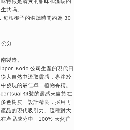
香味特徵是清爽的甜味和溫暖的
產生共鳴。
，每根棍子的燃燒時間約為 30
 公分
越南製造。
 Nippon Kodo 公司生產的現代日
列從大自然中汲取靈感，專注於
界中發現的最佳單一植物香精。
entsual 包裝的靈感來自於在
的多色樹皮，設計精良，採用再
了產品的現代吸引力。這種對大
在產品成分中，100% 天然香