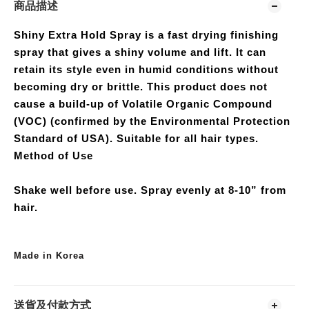
商品描述
Shiny Extra Hold Spray is a fast drying finishing
spray that gives a shiny volume and lift. It can
retain its style even in humid conditions without
becoming dry or brittle. This product does not
cause a build-up of Volatile Organic Compound
(VOC) (confirmed by the Environmental Protection
Standard of USA). Suitable for all hair types.
Method of Use
Shake well before use. Spray evenly at 8-10” from
hair.
Made in Korea
送貨及付款方式