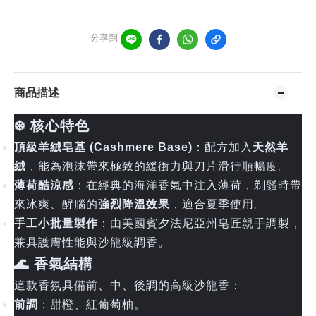
分享到
商品描述
❄️ 核心特色
頂級羊絨皂基 (Cashmere Base)
：配方加入
天然羊
絨
，能為泡沫帶來極致的緩衝力與刀片滑行順暢度。
薄荷酷涼感
：在經典的海洋香氣中注入薄荷，剃鬚時帶
來冰爽、醒腦的
強烈降溫效果
，適合夏季使用。
手工小批量製作
：由美國賓夕法尼亞州皂匠親手調製，
兼具護膚性能與沙龍級調香。
🌊 香氣結構
這款香氛具備前、中、後調的高級沙龍香：
前調
：甜橙、紅葡萄柚。