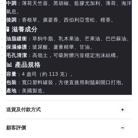
中調
：薄荷天竺葵、黑胡椒、藍膠尤加利、薄荷、海洋
氣息。
後調
：香根草、廣藿香、西伯利亞雪松、檀香。
🧪 滋養成分
油脂緩衝
：草飼牛脂、乳木果油、芒果油、巴巴蘇油。
保濕修護
：玻尿酸、蘆薈精華、甘油。
毛孔清潔
：高嶺土，可吸附髒污並穩定泡沫結構。
📊 產品規格
容量
：4 盎司（約 113 克）。
包裝
：寬口塑料罐裝，方便直接用剃鬚刷開口打泡。
產地
：美國製造。
送貨及付款方式
顧客評價