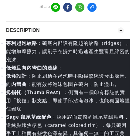
Share
DESCRIPTION
專利起泡紋路
：碗底內部設有隆起的紋路（ridges），
能增加摩擦力，讓刷子在攪拌時迅速產生豐富且綿密的
泡沫。
低矮且向內彎曲的邊緣
：
低矮設計
：防止刷柄在起泡時不斷撞擊碗邊發出噪音。
向內彎曲
：能有效將泡沫包圍在碗內，防止溢出。
拇指托（Thumb Rest）
：側面有一個印有標誌的實
用「按鈕」狀支點，即使手部沾滿泡沫，也能穩固地握
住碗底。
Sage 鼠尾草綠配色
：採用霧面質感的鼠尾草綠釉料，
邊緣點綴焦糖色（caramel colored rim），每只碗因
手工上釉而有些微色澤差異，具備獨一無二的工匠美