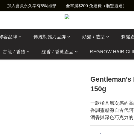
加入會員永久享有5%回贈!        全單滿$200 免運費（順豐速運）
士修容品牌
傳統剃鬚刀品牌
頭髮 / 造型
剃鬚
古龍 / 香體
線香 / 香薰產品
REGROW HAIR CLI
Gentleman's
150g
一款極具層次感的高級
香調靈感源自古代阿
酒香與深色巧克力的