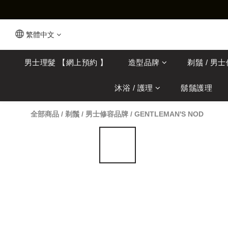
繁體中文
男士理髮 【網上預約 】
造型品牌
剃鬚 / 男
沐浴 / 護理
鬍鬚護理
全部商品
/
剃鬚 / 男士修容品牌
/
GENTLEMAN'S NOD