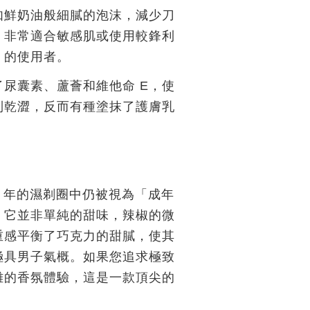
如鮮奶油般細膩的泡沫，減少刀
，非常適合敏感肌或使用較鋒利
）的使用者。
了尿囊素、蘆薈和維他命 E，使
到乾澀，反而有種塗抹了護膚乳
26 年的濕剃圈中仍被視為「成年
。它並非單純的甜味，辣椒的微
重感平衡了巧克力的甜膩，使其
極具男子氣概。如果您追求極致
雜的香氛體驗，這是一款頂尖的