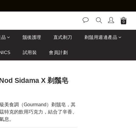
產品
鬚後護理
直式剃刀
剃鬚用週邊產品
NICS
試用裝
會員計劃
 Nod Sidama X 剃鬚皂
美食調（Gourmand）剃鬚皂，其
茲特克的飲用巧克力，結合了辛香、
氣息。