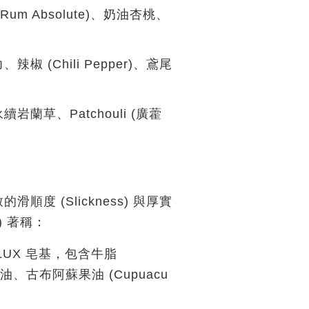
Rum Absolute)、奶油杏桃、
。
椒 (Chili Pepper)、鳶尾
岩蘭草、Patchouli (廣藿
的滑順度 (Slickness)
與
厚實
)
著稱：
LUX 皂基，包含
牛脂
油
、
古布阿蘇果油 (Cupuacu