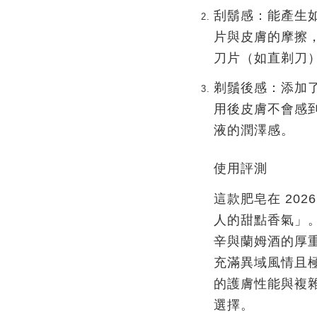
刮鬍感
：能產生
片與皮膚的摩擦
刀片（如直剃刀
剃鬚後感
：添加
用後皮膚不會感
液的潤澤感。
使用評測
這款肥皂在 20
人的甜點香氣」
辛與蘭姆酒的厚
充滿異域風情且
的護膚性能與複
選擇。