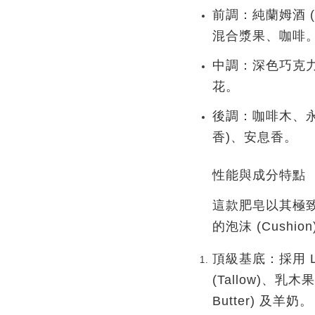
前調
：純蘭姆酒 (
混合漿果、咖啡
中調
：深色巧克力、辣
花。
後調
：咖啡木、永續
香)、安息香。
性能與成分特點
這款肥皂以其
極致
的泡沫 (Cushion
頂級基底
：採用 
(Tallow)
、
乳木果
Butter)
及
羊奶
。