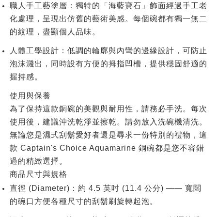
職人手工藝塗層
：獨特的「海藍寶石」飾面經過手工老
化處理，呈現出仿舊的藝術美感。每個碗都有獨一無二
的紋理，盡顯個人品味。
人體工學設計
：低調的輪廓與內彎的邊緣設計，可防止
泡沫濺出，同時設有方便的拇指凹槽，提供穩固舒適的
握持感。
使用與保養
為了保持這款銅碗的美觀與耐用性，請務必
手洗
。每次
使用後，建議沖洗乾淨並擦乾。請勿放入洗碗機清洗。
無論您是濕式刮鬍愛好者還是尋求一份特別的禮物，這
款 Captain's Choice Aquamarine 銅碗都是您不容錯
過的精緻選擇。
商品尺寸與規格
直徑 (Diameter)
：約
4.5 英吋 (11.4 公分)
—— 寬闊
的碗口方便各種尺寸的刮鬍刷旋轉起泡。