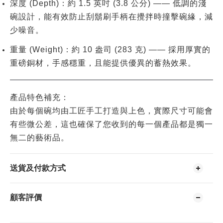
深度 (Depth)
：約
1.5 英吋 (3.8 公分)
—— 低調的淺
碗設計，能有效防止刮鬍刷手柄在攪拌時撞擊碗緣，減
少噪音。
重量 (Weight)
：約
10 盎司 (283 克)
—— 採用厚實的
重磅銅材，手感穩重，且能提供優異的蓄熱效果。
產品特色補充：
由於每個碗均由工匠
手工打造與上色
，實際尺寸可能會
有些微公差，這也確保了您收到的每一個產品都是獨一
無二的藝術品。
送貨及付款方式
顧客評價