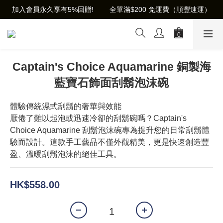
加入會員永久享有5%回贈!        全單滿$200 免運費（順豐速運）
Captain's Choice Aquamarine 銅製海
藍寶石飾面刮鬍泡沫碗
體驗傳統濕式刮鬍的奢華與效能
厭倦了難以起泡或迅速冷卻的刮鬍碗嗎？Captain's 
Choice Aquamarine 刮鬍泡沫碗專為提升您的日常刮鬍體
驗而設計。這款手工藝品不僅外觀精美，更是快速創造豐
盈、溫暖刮鬍泡沫的絕佳工具。
HK$558.00