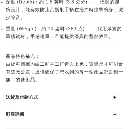
深度 (Depth)
：約
1.5 英吋 (3.8 公分)
—— 低調的淺
碗設計，能有效防止刮鬍刷手柄在攪拌時撞擊碗緣，減
少噪音。
重量 (Weight)
：約
10 盎司 (283 克)
—— 採用厚實的
重磅銅材，手感穩重，且能提供優異的蓄熱效果。
產品特色補充：
由於每個碗均由工匠
手工打造與上色
，實際尺寸可能會
有些微公差，這也確保了您收到的每一個產品都是獨一
無二的藝術品。
送貨及付款方式
顧客評價