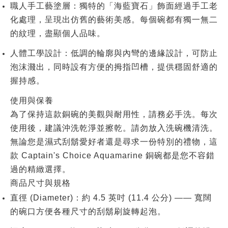
職人手工藝塗層
：獨特的「海藍寶石」飾面經過手工老
化處理，呈現出仿舊的藝術美感。每個碗都有獨一無二
的紋理，盡顯個人品味。
人體工學設計
：低調的輪廓與內彎的邊緣設計，可防止
泡沫濺出，同時設有方便的拇指凹槽，提供穩固舒適的
握持感。
使用與保養
為了保持這款銅碗的美觀與耐用性，請務必
手洗
。每次
使用後，建議沖洗乾淨並擦乾。請勿放入洗碗機清洗。
無論您是濕式刮鬍愛好者還是尋求一份特別的禮物，這
款 Captain's Choice Aquamarine 銅碗都是您不容錯
過的精緻選擇。
商品尺寸與規格
直徑 (Diameter)
：約
4.5 英吋 (11.4 公分)
—— 寬闊
的碗口方便各種尺寸的刮鬍刷旋轉起泡。