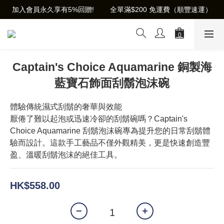
加入會員永久享有5%回贈!        全單滿$200 免運費（順豐速運）
Captain's Choice Aquamarine 銅製海
藍寶石飾面刮鬍泡沫碗
體驗傳統濕式刮鬍的奢華與效能
厭倦了難以起泡或迅速冷卻的刮鬍碗嗎？Captain's 
Choice Aquamarine 刮鬍泡沫碗專為提升您的日常刮鬍體
驗而設計。這款手工藝品不僅外觀精美，更是快速創造豐
盈、溫暖刮鬍泡沫的絕佳工具。
HK$558.00